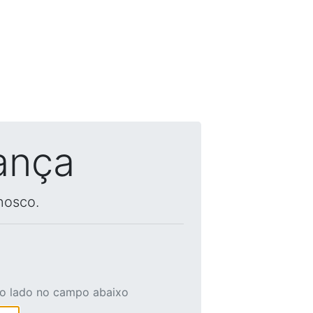
ança
nosco.
ao lado no campo abaixo