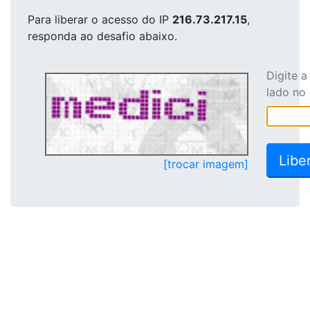
Para liberar o acesso
do IP
216.73.217.15
,
responda ao desafio abaixo.
Digite 
lado no
[trocar imagem]