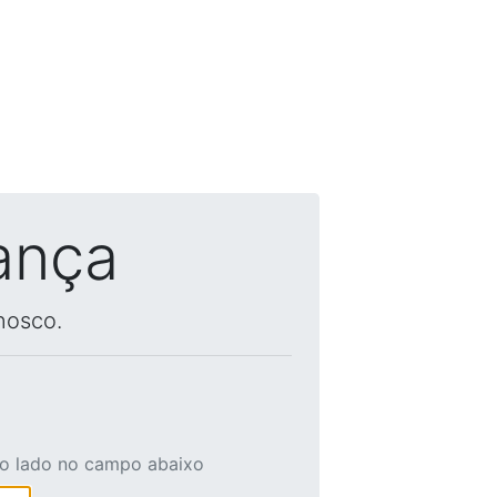
ança
nosco.
ao lado no campo abaixo