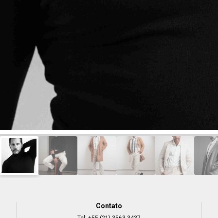
Contato
Tel:
+55 (21) 3563-3437