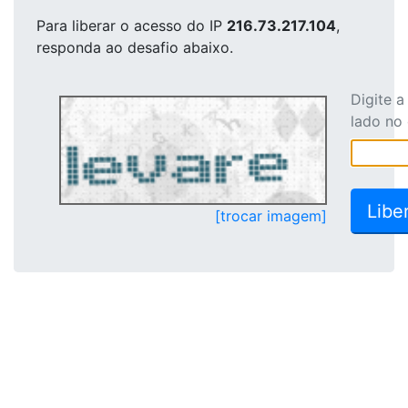
Para liberar o acesso
do IP
216.73.217.104
,
responda ao desafio abaixo.
Digite 
lado no
[trocar imagem]