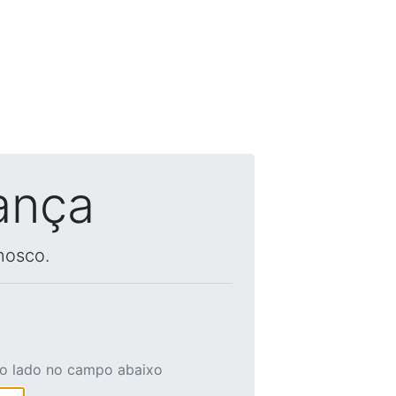
ança
nosco.
ao lado no campo abaixo