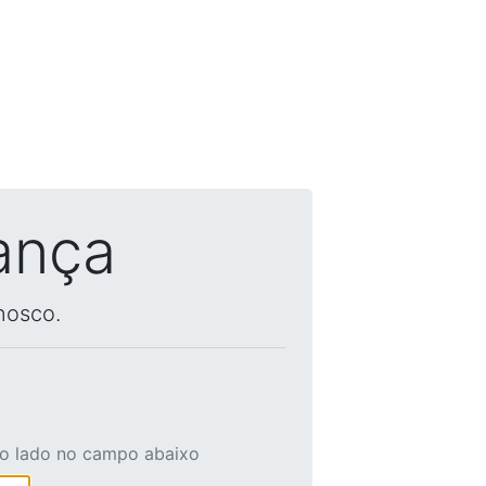
ança
nosco.
ao lado no campo abaixo