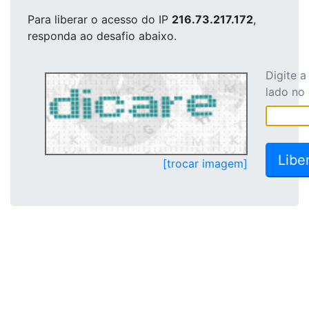
Para liberar o acesso
do IP
216.73.217.172
,
responda ao desafio abaixo.
Digite 
lado no
[trocar imagem]