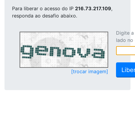
Para liberar o acesso
do IP
216.73.217.109
,
responda ao desafio abaixo.
Digite 
lado no
[trocar imagem]